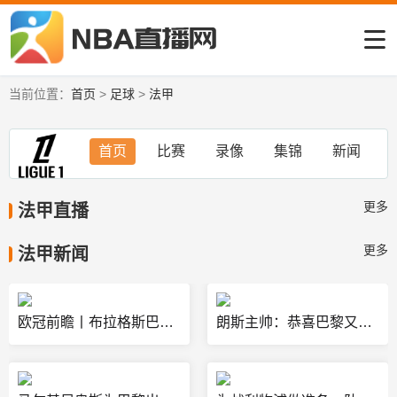
当前位置：
首页
>
足球
>
法甲
首页
比赛
录像
集锦
新闻
更多
法甲直播
更多
法甲新闻
欧冠前瞻丨布拉格斯巴达VS里昂：法甲豪强战手下败将
朗斯主帅：恭喜巴黎又赢得法甲，还很可能拿下第二座欧冠冠军