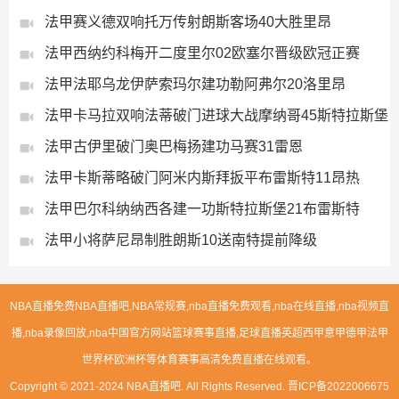
法甲赛义德双响托万传射朗斯客场40大胜里昂
法甲西纳约科梅开二度里尔02欧塞尔晋级欧冠正赛
法甲法耶乌龙伊萨索玛尔建功勒阿弗尔20洛里昂
法甲卡马拉双响法蒂破门进球大战摩纳哥45斯特拉斯堡
法甲古伊里破门奥巴梅扬建功马赛31雷恩
法甲卡斯蒂略破门阿米内斯拜扳平布雷斯特11昂热
法甲巴尔科纳纳西各建一功斯特拉斯堡21布雷斯特
法甲小将萨尼昂制胜朗斯10送南特提前降级
NBA直播免费NBA直播吧,NBA常规赛,nba直播免费观看,nba在线直播,nba视频直
播,nba录像回放,nba中国官方网站篮球赛事直播,足球直播英超西甲意甲德甲法甲
世界杯欧洲杯等体育赛事高清免费直播在线观看。
Copyright © 2021-2024 NBA直播吧. All Rights Reserved.
晋ICP备2022006675