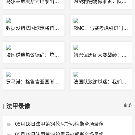
马尔基尼奥斯为巴黎出战欧冠淘汰赛50场，是法甲球员之最
为战利物浦做准备，队报：巴黎正评估是否推迟客战朗斯的比赛
数据没错法国球迷将首发写在身上，最佳射手是乌龙
RMC：马赛考虑引进门将，人选包括梅斯利耶、法国国脚桑巴等人
法国球迷热议德尚：垃圾比赛，100%你的错，下课！该让齐达内来了
姆巴佩历届大赛战绩：世界杯1冠1亚欧洲杯最好成绩4强
罗马诺：格鲁吉亚国脚达维塔什维利接受圣埃蒂安体检，将签约4年
法国队致谢球迷：我们的欧洲杯之旅结束了，感谢球迷们鼓励和支持
更多
法甲录像
05月18日法甲第34轮尼斯vs梅斯全场录像
05月18日法甲第34轮里昂vs朗斯全场录像