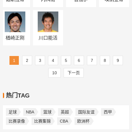
楢崎正刚
川口能活
1
2
3
4
5
6
7
8
9
10
下一页
热门TAG
足球
NBA
篮球
英超
国际友谊
西甲
比赛录像
比赛集锦
CBA
欧洲杯