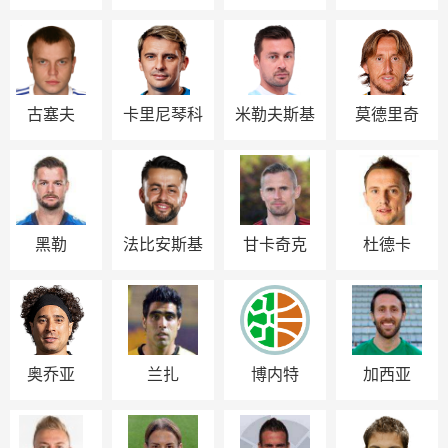
古塞夫
卡里尼琴科
米勒夫斯基
莫德里奇
黑勒
法比安斯基
甘卡奇克
杜德卡
奥乔亚
兰扎
博内特
加西亚