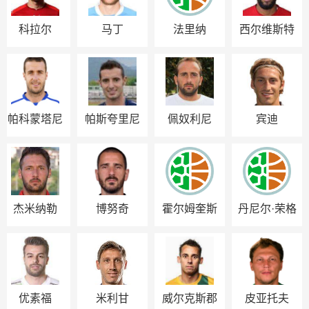
科拉尔
马丁
法里纳
西尔维斯特
帕科蒙塔尼
帕斯夸里尼
佩奴利尼
宾迪
斯
杰米纳勒
博努奇
霍尔姆奎斯
丹尼尔·荣格
特
优素福
米利甘
威尔克斯郡
皮亚托夫