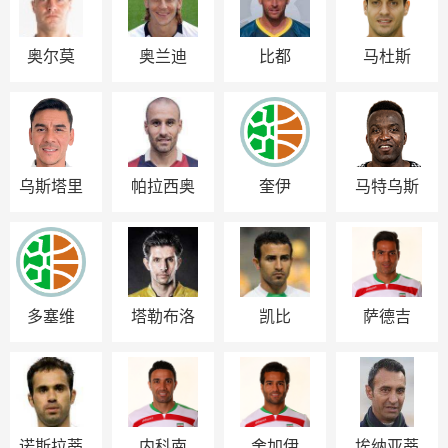
奥尔莫
奥兰迪
比都
马杜斯
乌斯塔里
帕拉西奥
奎伊
马特乌斯
多塞维
塔勒布洛
凯比
萨德吉
诺斯拉蒂
内科南
舍加伊
埃纳亚蒂