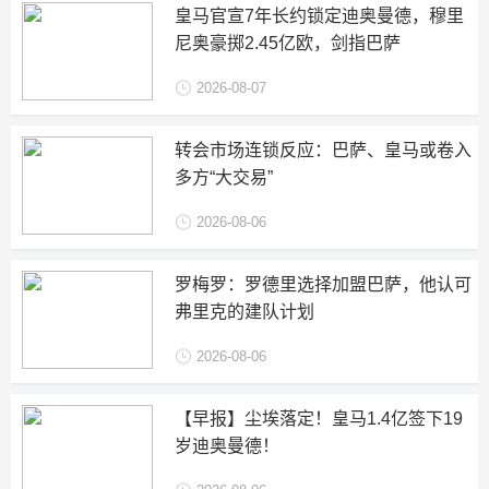
皇马官宣7年长约锁定迪奥曼德，穆里
尼奥豪掷2.45亿欧，剑指巴萨
2026-08-07
转会市场连锁反应：巴萨、皇马或卷入
多方“大交易”
2026-08-06
罗梅罗：罗德里选择加盟巴萨，他认可
弗里克的建队计划
2026-08-06
【早报】尘埃落定！皇马1.4亿签下19
岁迪奥曼德！