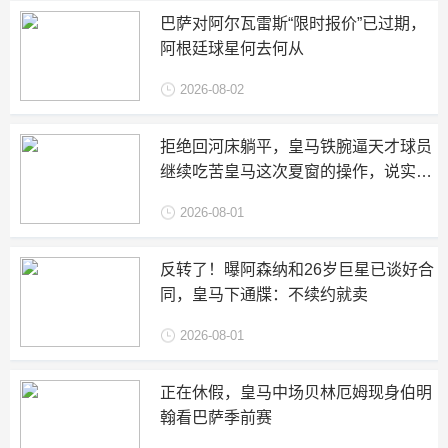
巴萨对阿尔瓦雷斯“限时报价”已过期，
阿根廷球星何去何从
2026-08-02
拒绝回河床躺平，皇马铁腕逼天才球员
继续吃苦皇马这次夏窗的操作，说实
话，让不少人看傻了
2026-08-01
反转了！曝阿森纳和26岁巨星已谈好合
同，皇马下通牒：不续约就卖
2026-08-01
正在休假，皇马中场贝林厄姆现身伯明
翰看巴萨季前赛