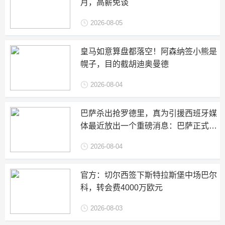
月，高薪免谈
2026-08-05
皇马如意算盘都落空！阿森纳签小熊是
幌子，目的截胡迪奥曼德
2026-08-04
巴萨杀出抢罗德里，真为引援西班牙媒
体最近放出一个重磅消息：巴萨正式介
入罗德里的转会争夺战，明摆着要和皇
2026-08-04
马掰掰手腕
官方：切尔西签下斯特拉斯堡中场巴尔
科，转会费4000万欧元
2026-08-03