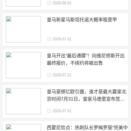
2026-08-01
皇马新星马斯坦托诺大概率租意甲
2026-07-31
皇马开出“最后通牒”！向维尼修斯开出
最终报价，不续约将被出售
2026-07-31
皇马豪掷亿欧引援，谁才是最大赢家北
京时间7月31日，皇家马德里宣布签下
莱万特前锋卡洛斯埃斯皮
2026-07-31
西蒙尼钦点：热刺队长罗梅罗是“完美中