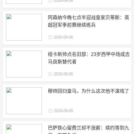
2026-08-06
阿森纳今晚七点半迎战皇家贝蒂斯：英
超冠军季前赛继续练兵
2026-08-06
纽卡新帅点名旧部：23岁西甲中场成吉
马良斯替代者
2026-08-05
穆帅回归皇马，为什么这次他不演戏了
2026-08-05
巴萨铁心留费兰却不涨薪：续约等到九