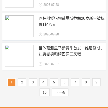
2026-07-28
巴萨引援猎物遭曼城截胡20岁新星被标
价1亿欧元
2026-07-28
世体预测皇马新赛季首发：维尼修斯、
迪奥曼德和姆巴佩三叉戟
2026-07-27
1
2
3
4
5
6
7
8
9
10
下一页