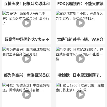
互扯头发！阿根廷女球迷和
FOX名嘴锐评：不能只依赖
西班牙女球迷打起来了！
梅西，对球衣的荣誉感让他
们撑到现在
超豪华中场国外大V表示不
宽萨飞铲对手小腿，VAR介
解：葡萄牙中场组合为什么
入判罚红牌，英格兰少打1人
不行了
都为你高兴！摩洛哥球员庆
毛剑卿：日本足球到顶了，
祝赛巴里转会拜仁慕尼黑！
巴西就在逗你玩！这两队不
止差一档