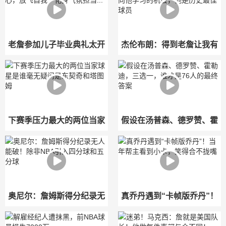
了
机会
老詹参加儿子毕业典礼太开
杰伦布朗：得到老詹让我有
心，放飞自我，化身气氛担
了向他学习的机会，他是历
当...
史最佳球员
下赛季压力最大的两位当家
假设在汤普森、德罗赞、霍
球星是谁毫无疑问是东契奇
勒迪，三选一，谁才是76人
和塔图姆
的最终答案
奥尼尔：詹姆斯得分纪录无
真乔丹遇到“卡帧版乔丹”！
人能破！除非NBA引入四分
当年帮主看到小卡，笑得合