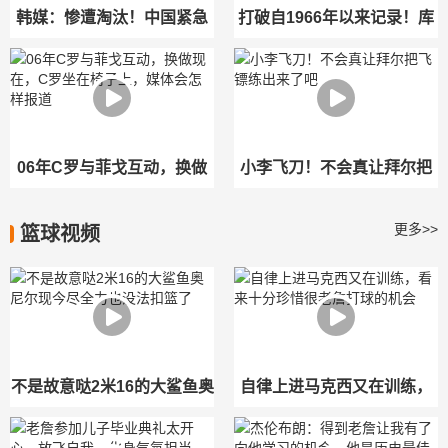
韩媒：惨遭淘汰！中国紧急
打破自1966年以来记录！库
报道，微博实时热搜排名第
拉索门将上演15次扑救
一
06年C罗与菲戈互动，换做
小李飞刀！不会真让拜尔把
现在，C罗坐在椅子上，媒体
飞镖练出来了吧
更多>>
篮球视频
会怎样报道
不是故意哒2米16的大鲨鱼奥
自律上进马克西又在训练，
尼尔现今尽全力也没法扣篮
看来十分珍惜很老詹打球的