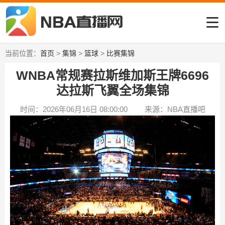
当前位置：
首页
>
集锦
>
篮球
>
比赛集锦
WNBA常规赛拉斯维加斯王牌6696
达拉斯飞翼全场集锦
时间：2026年06月16日 08:00:00
来源：NBA直播吧