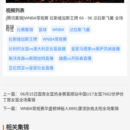
视频列表
[腾讯集锦]WNBA常规赛 拉斯维加斯王牌 66 - 96 达拉斯飞翼 全场
集锦
标签
比赛集锦
篮球
WNBA
达拉斯飞翼
拉斯维加斯王牌
WNBA常规赛
比利时女篮vs澳大利亚女篮直播
皇家马德里vs奥萨苏纳直播
勒沃库森vs斯图加特直播
雄鹿vs开拓者直播
瓦伦西亚vs皇家社会直播
上一篇：
06月15日国青女篮热身赛富顺站中国U17女篮7662伏伊伏
丁那女篮全场集锦
下一篇：
WNBA常规赛华盛顿神秘人8881康涅狄格太阳全场集锦
相关集锦