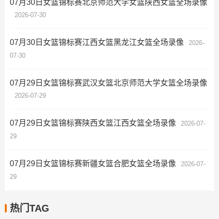
07月30日女篮锦标赛北京师范大学女篮陕西女篮全场录像
2026-07-30
07月30日女篮锦标赛江西女篮黑龙江女篮全场录像
2026-
07-30
07月29日女篮锦标赛武汉女篮北京师范大学女篮全场录像
2026-07-29
07月29日女篮锦标赛陕西女篮江西女篮全场录像
2026-07-
29
07月29日女篮锦标赛新疆女篮合肥女篮全场录像
2026-07-
29
热门TAG