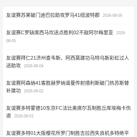
友谊赛苏莱破门迪巴拉助攻罗马41纽波特郡
2026-08-05
友谊赛C罗缺席西马坎送点胜利02不敌阿尔梅里亚
2026-
08-05
友谊赛拜仁21济州查韦斯、阿西莫建功马特乌斯彩虹过人
送助攻
2026-08-04
友谊赛阿森纳41客胜赫罗纳道曼传射措利斯破门热苏斯替
补建功
2026-08-02
友谊赛多特蒙德10东京FC法比奥席尔瓦制胜丘库埃梅卡伤
退
2026-08-01
友谊赛多特01大阪樱花所罗门制胜吉拉西失良机多特绝平