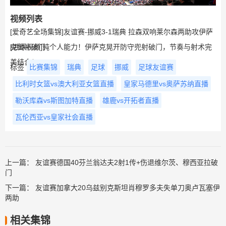
视频列表
[爱奇艺全场集锦]友谊赛-挪威3-1瑞典 拉森双响莱尔森两助攻伊萨
克替补破门
[进球视频]纯个人能力！伊萨克晃开防守兜射破门，节奏与射术完
美结合！
标签
比赛集锦
瑞典
足球
挪威
足球友谊赛
比利时女篮vs澳大利亚女篮直播
皇家马德里vs奥萨苏纳直播
勒沃库森vs斯图加特直播
雄鹿vs开拓者直播
瓦伦西亚vs皇家社会直播
上一篇：
友谊赛德国40芬兰翁达夫2射1传+伤退维尔茨、穆西亚拉破
门
下一篇：
友谊赛加拿大20乌兹别克斯坦肖穆罗多夫失单刀奥卢瓦塞伊
两助
相关集锦