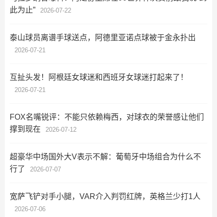
此为止”
2026-07-22
泰山球员离谱手球送点，阿德里亚诺点球被于金永扑出
2026-07-21
互扯头发！阿根廷女球迷和西班牙女球迷打起来了！
2026-07-21
FOX名嘴锐评：不能只依赖梅西，对球衣的荣誉感让他们
撑到现在
2026-07-12
超豪华中场国外大V表示不解：葡萄牙中场组合为什么不
行了
2026-07-07
宽萨飞铲对手小腿，VAR介入判罚红牌，英格兰少打1人
2026-07-06