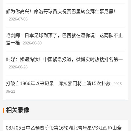
都为你高兴！摩洛哥球员庆祝赛巴里转会拜仁慕尼黑！
2026-07-03
毛剑卿：日本足球到顶了，巴西就在逗你玩！这两队不止
差一档
2026-06-30
韩媒：惨遭淘汰！中国紧急报道，微博实时热搜排名第一
2026-06-28
打破自1966年以来记录！库拉索门将上演15次扑救
2026-
06-21
相关录像
08月05日中乙预赛阶段第16轮湖北青年星VS江西庐山全