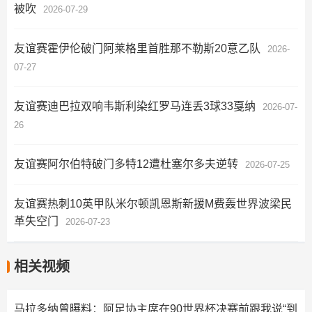
被吹
2026-07-29
友谊赛霍伊伦破门阿莱格里首胜那不勒斯20意乙队
2026-
07-27
友谊赛迪巴拉双响韦斯利染红罗马连丢3球33戛纳
2026-07-
26
友谊赛阿尔伯特破门多特12遭杜塞尔多夫逆转
2026-07-25
友谊赛热刺10英甲队米尔顿凯恩斯新援M费轰世界波梁民
革失空门
2026-07-23
相关视频
马拉多纳曾曝料：阿足协主席在90世界杯决赛前跟我说“到