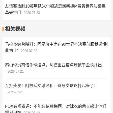
友谊赛热刺10英甲队米尔顿凯恩斯新援M费轰世界波梁民
革失空门
2026-07-23
相关视频
马拉多纳曾曝料：阿足协主席在90世界杯决赛前跟我说“到
此为止”
2026-07-22
泰山球员离谱手球送点，阿德里亚诺点球被于金永扑出
2026-07-21
互扯头发！阿根廷女球迷和西班牙女球迷打起来了！
2026-07-21
FOX名嘴锐评：不能只依赖梅西，对球衣的荣誉感让他们
撑到现在
2026-07-12