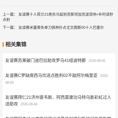
上一篇：
友谊赛十人荷兰21绝杀乌兹别克斯坦加克波双响+补时读秒
点射
下一篇：
友谊赛米蕾蒂失单刀佩林扑点尤文图斯00十人巴塞尔
相关集锦
友谊赛苏莱破门迪巴拉助攻罗马41纽波特郡
2026-08-05
友谊赛C罗缺席西马坎送点胜利02不敌阿尔梅里亚
2026-
08-05
友谊赛拜仁21济州查韦斯、阿西莫建功马特乌斯彩虹过人
送助攻
2026-08-04