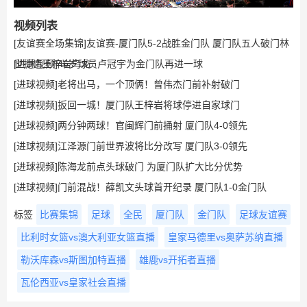
视频列表
[友谊赛全场集锦]友谊赛-厦门队5-2战胜金门队 厦门队五人破门林
世捷造王梓岩乌龙
[进球视频]46岁球员卢冠宇为金门队再进一球
[进球视频]老将出马，一个顶俩！曾伟杰门前补射破门
[进球视频]扳回一城！厦门队王梓岩将球停进自家球门
[进球视频]两分钟两球！官闽辉门前捅射 厦门队4-0领先
[进球视频]江泽源门前世界波将比分改写 厦门队3-0领先
[进球视频]陈海龙前点头球破门 为厦门队扩大比分优势
[进球视频]门前混战！薛凯文头球首开纪录 厦门队1-0金门队
标签
比赛集锦
足球
全民
厦门队
金门队
足球友谊赛
比利时女篮vs澳大利亚女篮直播
皇家马德里vs奥萨苏纳直播
勒沃库森vs斯图加特直播
雄鹿vs开拓者直播
瓦伦西亚vs皇家社会直播