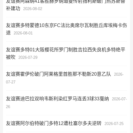
友谊赛阿森纳41客胜赫罗纳道曼传射措利斯破门热苏斯替
补建功
2026-08-02
友谊赛多特蒙德10东京FC法比奥席尔瓦制胜丘库埃梅卡伤
退
2026-08-01
友谊赛多特01大阪樱花所罗门制胜吉拉西失良机多特绝平
被吹
2026-07-29
友谊赛霍伊伦破门阿莱格里首胜那不勒斯20意乙队
2026-
07-27
友谊赛迪巴拉双响韦斯利染红罗马连丢3球33戛纳
2026-07-
26
友谊赛阿尔伯特破门多特12遭杜塞尔多夫逆转
2026-07-25