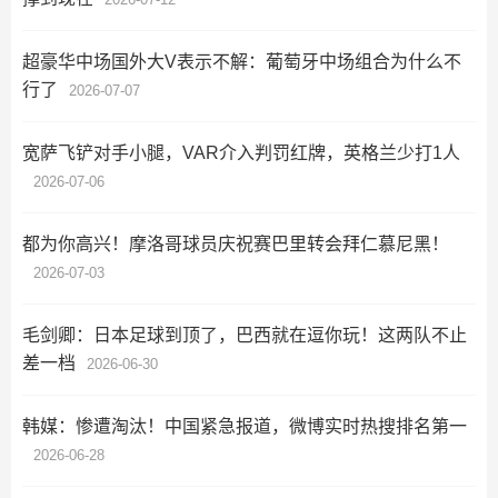
超豪华中场国外大V表示不解：葡萄牙中场组合为什么不
行了
2026-07-07
宽萨飞铲对手小腿，VAR介入判罚红牌，英格兰少打1人
2026-07-06
都为你高兴！摩洛哥球员庆祝赛巴里转会拜仁慕尼黑！
2026-07-03
毛剑卿：日本足球到顶了，巴西就在逗你玩！这两队不止
差一档
2026-06-30
韩媒：惨遭淘汰！中国紧急报道，微博实时热搜排名第一
2026-06-28