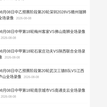
08月08日中乙预赛阶段第20轮深圳2028VS赣州瑞狮
全场录像
2026-08-08
08月08日中甲第18轮梅州客家VS佛山南狮全场录像
2026-08-08
08月08日中甲第18轮石家庄功夫VS陕西联合全场录
像
2026-08-08
08月08日中乙预赛阶段第20轮武汉三镇B队VS江西
庐山全场录像
2026-08-08
08月08日中甲第18轮南京城市VS南通支云全场录像
2026-08-08