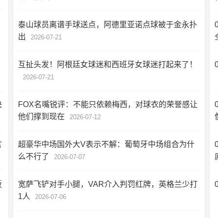
泰山球员离谱手球送点，阿德里亚诺点球被于金永扑
出
2026-07-21
互扯头发！阿根廷女球迷和西班牙女球迷打起来了！
2026-07-21
决
FOX名嘴锐评：不能只依赖梅西，对球衣的荣誉感让
他们撑到现在
2026-07-12
言
超豪华中场国外大V表示不解：葡萄牙中场组合为什
么不行了
2026-07-07
扳
宽萨飞铲对手小腿，VAR介入判罚红牌，英格兰少打
1人
2026-07-06