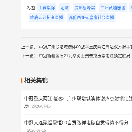
标签
比赛集锦
足球
贵州栩烽棠
广州黄埔志诚
雄鹿vs开拓者直播
瓦伦西亚vs皇家社会直播
上一篇：
中冠广州联增城澳体00战平重庆两江瀚达双方握手
下一篇：
中冠新疆金盾21北京勇士赛普拉玉素甫江锁定胜局
相关集锦
中冠重庆两江瀚达31广州联增城澳体谢杰点射锁定
局
2026-07-16
中冠大连聚惺晟恒00自贡弘祥电碳自贡得势不得分
2026-07-15