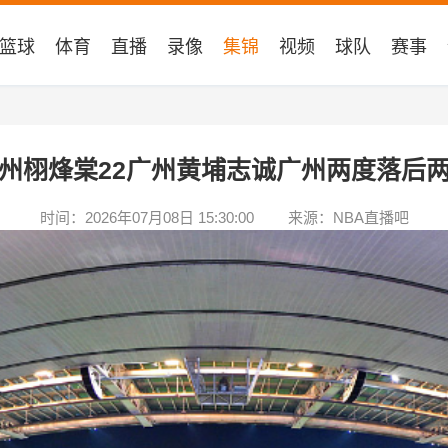
篮球
体育
直播
录像
集锦
视频
球队
赛事
州栩烽棠22广州黄埔志诚广州两度落后
时间：2026年07月08日 15:30:00
来源：NBA直播吧