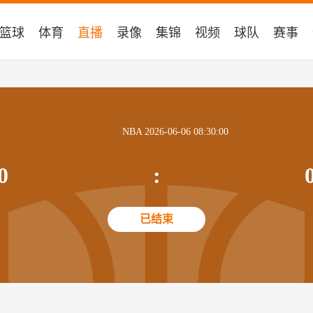
篮球
体育
直播
录像
集锦
视频
球队
赛事
NBA 2026-06-06 08:30:00
0
:
已结束