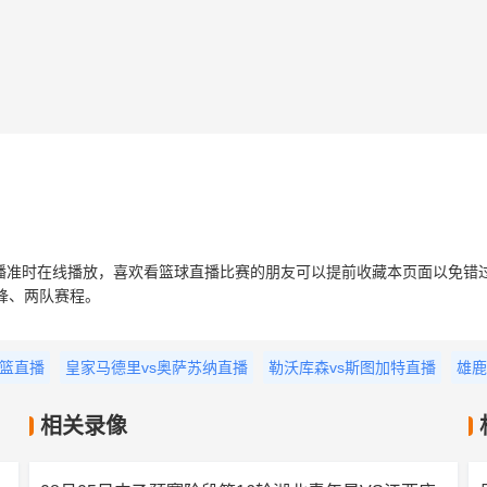
斯】直播准时在线播放，喜欢看篮球直播比赛的朋友可以提前收藏本页面以免
锋、两队赛程。
女篮直播
皇家马德里vs奥萨苏纳直播
勒沃库森vs斯图加特直播
雄鹿
相关录像