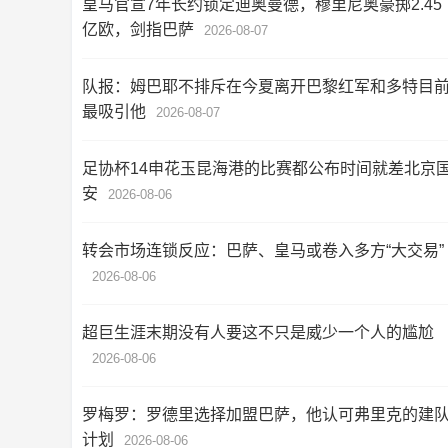
皇马官宣7年长约锁定迪奥曼德，穆里尼奥豪掷2.45
亿欧，剑指巴萨
2026-08-07
队报：姆巴耶不排斥在今夏离开巴黎红军和多特目
最吸引他
2026-08-07
足协杯14申花玉昆海港的比赛都公布时间就差北京
安
2026-08-06
转会市场连锁反应：巴萨、皇马或卷入多方“大交易”
2026-08-06
超巨生涯末期没有人要这不只是威少一个人的尴尬
2026-08-06
罗梅罗：罗德里选择加盟巴萨，他认可弗里克的建
计划
2026-08-06