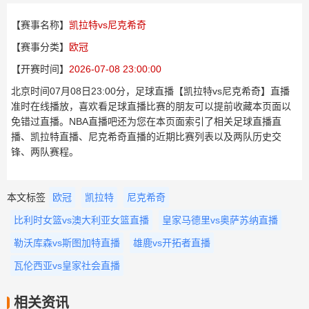
【赛事名称】
凯拉特vs尼克希奇
【赛事分类】
欧冠
【开赛时间】
2026-07-08 23:00:00
北京时间07月08日23:00分，足球直播【凯拉特vs尼克希奇】直播
准时在线播放，喜欢看足球直播比赛的朋友可以提前收藏本页面以
免错过直播。NBA直播吧还为您在本页面索引了相关足球直播直
播、凯拉特直播、尼克希奇直播的近期比赛列表以及两队历史交
锋、两队赛程。
本文标签
欧冠
凯拉特
尼克希奇
比利时女篮vs澳大利亚女篮直播
皇家马德里vs奥萨苏纳直播
勒沃库森vs斯图加特直播
雄鹿vs开拓者直播
瓦伦西亚vs皇家社会直播
相关资讯