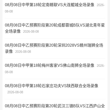
08月08日中甲第18轮定南赣联VS大连鲲城全场录像
2026-
08-08
08月08日中乙预赛阶段第20轮成都蓉城B队VS湖北青年星
全场录像
2026-08-08
08月08日中乙预赛阶段第20轮深圳2028VS赣州瑞狮全场
录像
2026-08-08
08月08日中甲第18轮梅州客家VS佛山南狮全场录像
2026-
08-08
08月08日中甲第18轮石家庄功夫VS陕西联合全场录像
2026-08-08
08月08日中乙预赛阶段第20轮武汉三镇B队VS江西庐山全