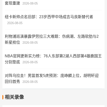
套现重建
2026-08-05
纽卡新帅点名旧部：23岁西甲中场成吉马良斯替代者
2026-08-05
利物浦巡演暴露伊劳拉三大难题：伤病潮、左路软肋与2
新星抢位
2026-08-05
NBA官网更新实力榜：76人东部第2湖人西部第4雄鹿国王
分别垫底
2026-08-05
对阵乌拉圭！男篮首发5虎预测：庞峥麟上位，胡明轩迎
回归首秀
2026-08-05
相关录像