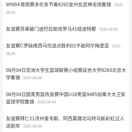
WNBA常规赛多伦多节奏8292金州女武神全场集锦
2026-
08-05
友谊赛苏莱破门迪巴拉助攻罗马41纽波特郡
2026-08-05
友谊赛C罗缺席西马坎送点胜利02不敌阿尔梅里亚
2026-
08-05
08月04日亚洲大学生篮球联赛小组赛延世大学8283北京大
学集锦
2026-08-04
08月04日国青男篮热身赛中国U18男篮9485加拿大大卫安
篮球学院集锦
2026-08-04
友谊赛拜仁21济州查韦斯、阿西莫建功马特乌斯彩虹过人
送助攻
2026-08-04