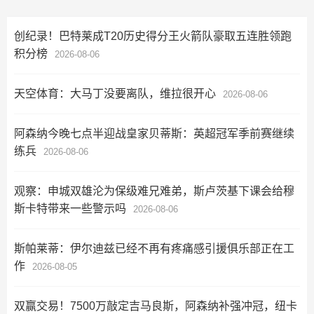
创纪录！巴特莱成T20历史得分王火箭队豪取五连胜领跑
积分榜
2026-08-06
天空体育：大马丁没要离队，维拉很开心
2026-08-06
阿森纳今晚七点半迎战皇家贝蒂斯：英超冠军季前赛继续
练兵
2026-08-06
观察：申城双雄沦为保级难兄难弟，斯卢茨基下课会给穆
斯卡特带来一些警示吗
2026-08-06
斯帕莱蒂：伊尔迪兹已经不再有疼痛感引援俱乐部正在工
作
2026-08-05
双赢交易！7500万敲定吉马良斯，阿森纳补强冲冠，纽卡