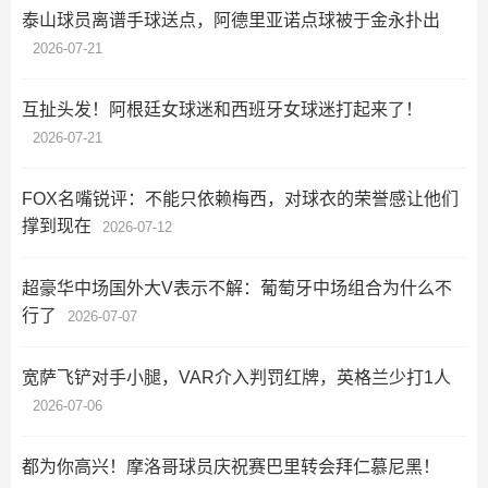
泰山球员离谱手球送点，阿德里亚诺点球被于金永扑出
2026-07-21
互扯头发！阿根廷女球迷和西班牙女球迷打起来了！
2026-07-21
FOX名嘴锐评：不能只依赖梅西，对球衣的荣誉感让他们
撑到现在
2026-07-12
超豪华中场国外大V表示不解：葡萄牙中场组合为什么不
行了
2026-07-07
宽萨飞铲对手小腿，VAR介入判罚红牌，英格兰少打1人
2026-07-06
都为你高兴！摩洛哥球员庆祝赛巴里转会拜仁慕尼黑！