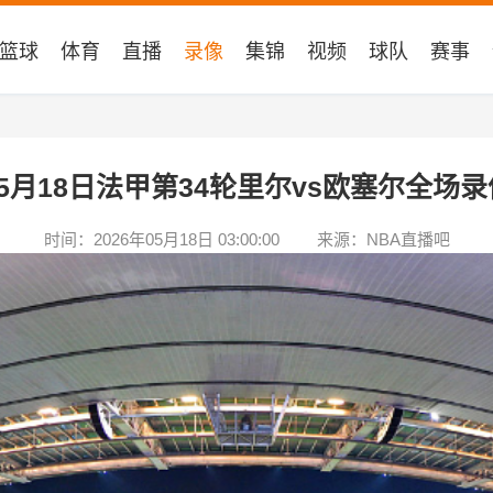
篮球
体育
直播
录像
集锦
视频
球队
赛事
05月18日法甲第34轮里尔vs欧塞尔全场录
时间：2026年05月18日 03:00:00
来源：NBA直播吧