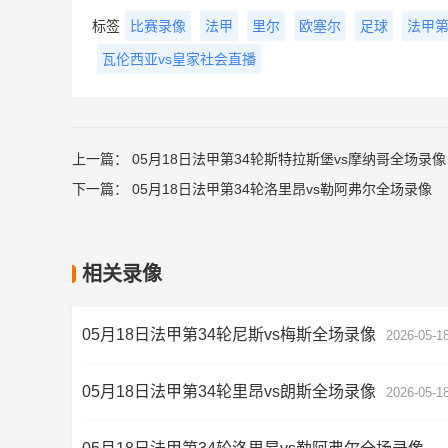
标签
比赛录像
法甲
里尔
欧塞尔
足球
法甲第
瓦伦西亚vs皇家社会直播
上一篇：
05月18日法甲第34轮斯特拉斯堡vs摩纳哥全场录像
下一篇：
05月18日法甲第34轮洛里昂vs勒阿弗尔全场录像
相关录像
05月18日法甲第34轮尼斯vs梅斯全场录像
2026-05-1
05月18日法甲第34轮里昂vs朗斯全场录像
2026-05-1