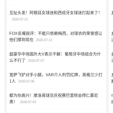
互扯头发！阿根廷女球迷和西班牙女球迷打起来了！
2026-07-21
FOX名嘴锐评：不能只依赖梅西，对球衣的荣誉感让
他们撑到现在
2026-07-12
超豪华中场国外大V表示不解：葡萄牙中场组合为什
-
么不行了
2026-07-07
宽萨飞铲对手小腿，VAR介入判罚红牌，英格兰少打
1人
2026-07-06
都为你高兴！摩洛哥球员庆祝赛巴里转会拜仁慕尼
黑！
2026-07-03