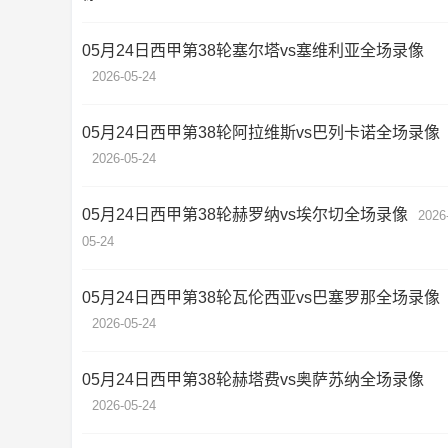
05月24日西甲第38轮塞尔塔vs塞维利亚全场录像
2026-05-24
05月24日西甲第38轮阿拉维斯vs巴列卡诺全场录像
2026-05-24
05月24日西甲第38轮赫罗纳vs埃尔切全场录像
2026
05-24
05月24日西甲第38轮瓦伦西亚vs巴塞罗那全场录像
2026-05-24
05月24日西甲第38轮赫塔费vs奥萨苏纳全场录像
2026-05-24