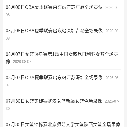
08月08日CBA夏季联赛启东站江苏广厦全场录像
2026-08-
08
08月08日CBA夏季联赛启东站深圳青岛全场录像
2026-08-
08
08月07日女篮热身赛第1场中国女篮尼日利亚女篮全场录
像
2026-08-07
08月07日CBA夏季联赛启东站江苏深圳全场录像
2026-08-
07
07月30日女篮锦标赛武汉女篮新疆女篮全场录像
2026-07-
30
07月30日女篮锦标赛北京师范大学女篮陕西女篮全场录像