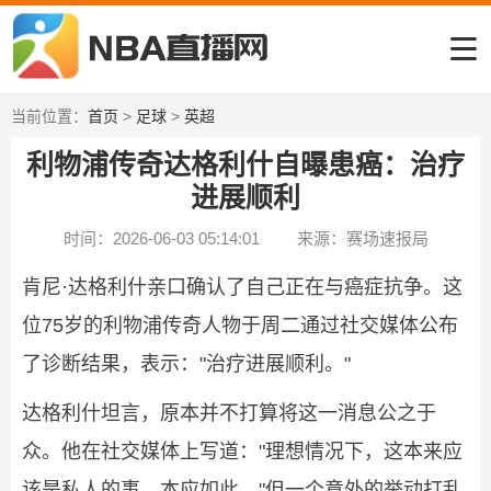
当前位置：
首页
>
足球
>
英超
利物浦传奇达格利什自曝患癌：治疗
进展顺利
时间：2026-06-03 05:14:01
来源：赛场速报局
肯尼·达格利什亲口确认了自己正在与癌症抗争。这
位75岁的利物浦传奇人物于周二通过社交媒体公布
了诊断结果，表示："治疗进展顺利。"
达格利什坦言，原本并不打算将这一消息公之于
众。他在社交媒体上写道："理想情况下，这本来应
该是私人的事，本应如此。"但一个意外的举动打乱