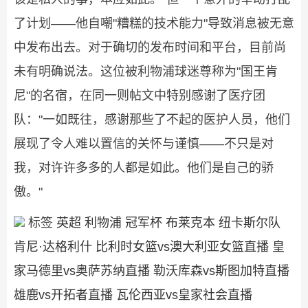
了计划——他自嘲"糟糕的技术能力"导致消息被无意
中发布出去。对于确切的发布时间和平台，目前尚
未有明确说法。这位被利物浦球迷尊称为"国王肯
尼"的名宿，在同一则帖文中特别感谢了医疗团
队："一如既往，感谢那些了不起的医护人员，他们
展现了令人难以置信的关怀与谨慎——不只是对
我，对许许多多的人都是如此。他们是自己的骄
傲。"
标签
英超
利物浦
冠军杯
布莱克本
纽卡斯尔队
肯尼·达格利什
比利时女篮vs澳大利亚女篮直播
皇
家马德里vs奥萨苏纳直播
勒沃库森vs斯图加特直播
雄鹿vs开拓者直播
瓦伦西亚vs皇家社会直播