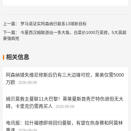
上一篇：
罗马诺证实阿森纳已联系13球新目标
下一篇：
今夏西汉姆联游出一条大鱼，白菜价1000万英镑，5大英超
豪强疯抢
相关信息
阿森纳错失维尼修斯后仍有三大边锋可挖，莱奥仅需5000
万欧
2026-08-09
姆贝莫救主曼联11大巴黎！蒂莱曼斯首秀芒特伤退但无大
碍，卡里克仍需再买人
2026-08-09
电讯报：拉什福德即将回归曼联，有望在热身赛和阿莫林
重逢
2026-08-09