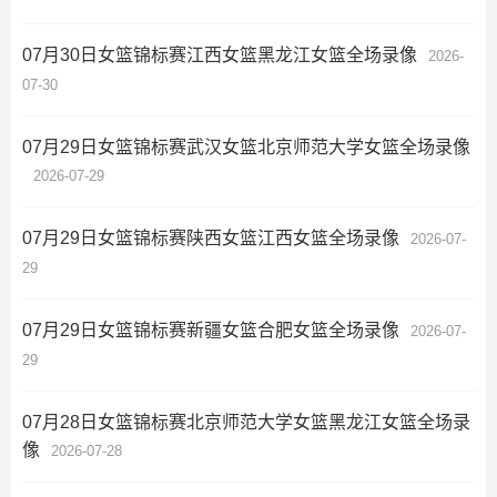
07月30日女篮锦标赛江西女篮黑龙江女篮全场录像
2026-
07-30
07月29日女篮锦标赛武汉女篮北京师范大学女篮全场录像
2026-07-29
07月29日女篮锦标赛陕西女篮江西女篮全场录像
2026-07-
29
07月29日女篮锦标赛新疆女篮合肥女篮全场录像
2026-07-
29
07月28日女篮锦标赛北京师范大学女篮黑龙江女篮全场录
像
2026-07-28