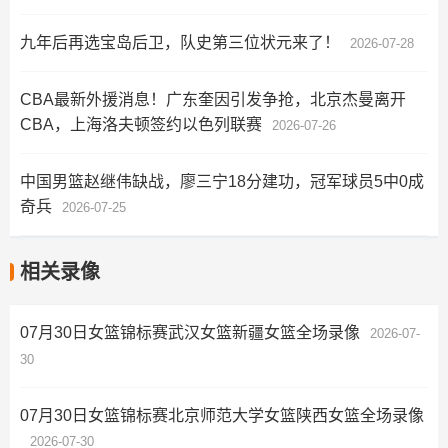
九年后再选宝岛后卫，队史第三位状元来了！
2026-07-28
CBA最新外援消息！广东奎因引发争抢，北京杰曼离开
CBA，上海洛夫顿签约以色列联赛
2026-07-26
中国男篮赵继伟缺战，廖三宁18分建功，冠军球员5中0成
奇兵
2026-07-25
相关录像
07月30日女篮锦标赛武汉女篮新疆女篮全场录像
2026-07-
30
07月30日女篮锦标赛北京师范大学女篮陕西女篮全场录像
2026-07-30