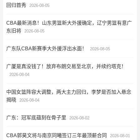
回归首秀
2026-08-05
CBA最新消息！山东男篮新大外援确定，辽宁男篮有意广
东旧将
2026-08-05
广东队CBA新赛季大外援浮出水面！
2026-08-05
广厦是真没钱了！放弃布朗交易至北京，并续约塔克！
2026-08-04
中国女篮阵容大调整，两大主力回归，李梦是否加入悬念
揭晓
2026-08-04
广东：冠军底蕴刻在骨子里
2026-08-02
CBA郭昊文将与南京同曦签订三年最顶薪合同
2026-08-01