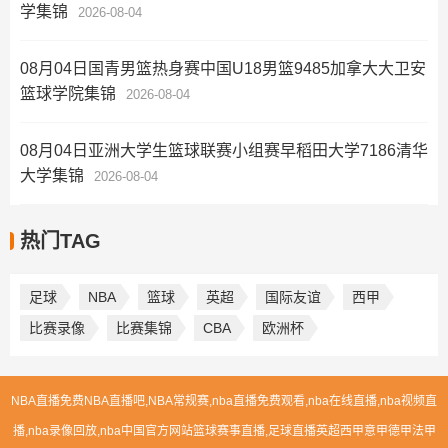
学集锦
2026-08-04
08月04日国青男篮热身赛中国U18男篮9485加拿大大卫安
篮球学院集锦
2026-08-04
08月04日亚洲大学生篮球联赛小组赛早稻田大学7186清华
大学集锦
2026-08-04
热门TAG
足球
NBA
篮球
英超
国际友谊
西甲
比赛录像
比赛集锦
CBA
欧洲杯
NBA直播免费NBA直播吧,NBA常规赛,nba直播免费观看,nba在线直播,nba视频直
播,nba录像回放,nba中国官方网站篮球赛事直播,足球直播英超西甲意甲德甲法甲