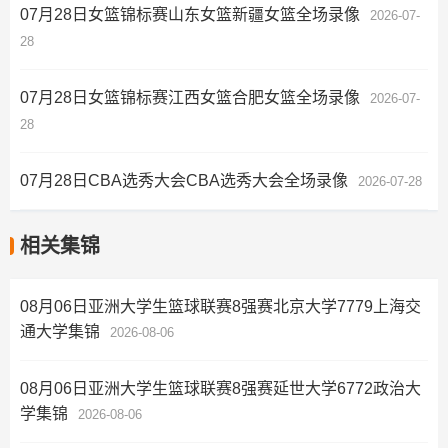
07月28日女篮锦标赛山东女篮新疆女篮全场录像
2026-07-
28
07月28日女篮锦标赛江西女篮合肥女篮全场录像
2026-07-
28
07月28日CBA选秀大会CBA选秀大会全场录像
2026-07-28
相关集锦
08月06日亚洲大学生篮球联赛8强赛北京大学7779上海交
通大学集锦
2026-08-06
08月06日亚洲大学生篮球联赛8强赛延世大学6772政治大
学集锦
2026-08-06