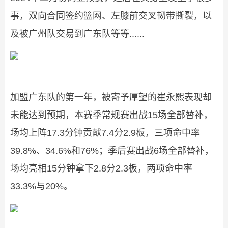
事，双向合同签约篮网、左膝前交叉韧带撕裂，以
及被广州队交易到广东队等等......
加盟广东队的第一年，被寄予厚望的崔永熙表现却
未能达到预期，本赛季常规赛出战15场全部替补，
场均上阵17.3分钟贡献7.4分2.9板，三项命中率
39.8%、34.6%和76%；季后赛出战6场全部替补，
场均亮相15分钟拿下2.8分2.3板，两项命中率
33.3%与20%。