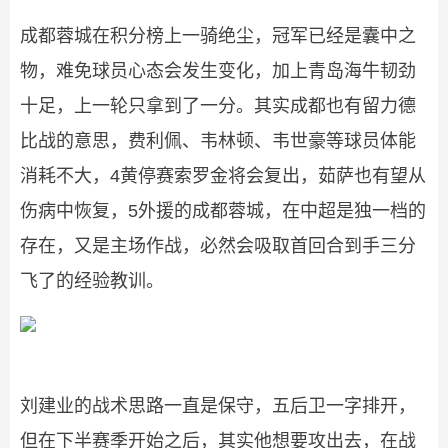
成都蓉城在积分榜上一骑绝尘，冠军已经是囊中之
物，难免球员心态会发生变化，加上青岛海牛韧劲
十足，上一轮只拿到了一分。其实成都也有留力德
比战的意思，费利佩、韦林顿、韦世豪等球员体能
消耗不大，4黄停赛索罗金将会复出，茹萨也有望从
伤病中恢复，5外援的成都蓉城，在中超是独一档的
存在，又是主场作战，必然会吸取首回合到手三分
飞了的经验教训。
刘建业的战术思路一直是保守，五后卫一字排开，
但在下半赛季开始之后，其实他想要攻出去，在战