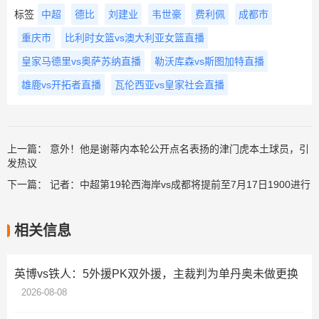
标签
中超
德比
刘建业
韦世豪
费利佩
成都市
重庆市
比利时女篮vs澳大利亚女篮直播
皇家马德里vs奥萨苏纳直播
勒沃库森vs斯图加特直播
雄鹿vs开拓者直播
瓦伦西亚vs皇家社会直播
上一篇：
意外！他是谢蒂内本轮公开点名表扬的津门虎本土球员，引
发热议
下一篇：
记者：中超第19轮西海岸vs成都将提前至7月17日1900进行
相关信息
英博vs铁人：5外援PK双外援，主裁判为单丹奥未做更换
2026-08-08