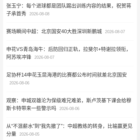
张玉宁：每个进球都是团队踢出训练内容的结果，祝贺蒋
子承首秀
2026-08-08
赛场瞬间中超：北京国安40大胜深圳新鹏城
2026-08-07
申花VS青岛海牛：后防回归正轨，拉斐尔+特谢拉领衔，
阿苏埃冲锋
2026-08-07
足协杯14申花玉昆海港的比赛都公布时间就差北京国安
2026-08-06
观察：申城双雄沦为保级难兄难弟，斯卢茨基下课会给穆
斯卡特带来一些警示吗
2026-08-06
从“不混薪水”到“我先撤了”：中超教练的转身，比输赢更见
分量
2026-08-05