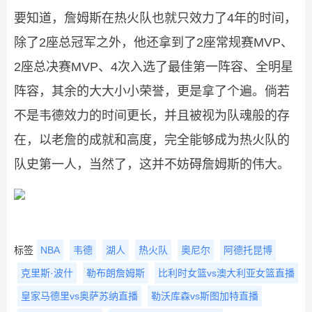
要知道，詹姆斯在热火队也就只效力了4年的时间，
除了2座总冠军之外，他还拿到了2座常规赛MVP、
2座总决赛MVP、4次入选了最佳第一阵容、全明星
阵容，其余的大大小小荣誉，更是拿了个遍。倘若
不是韦德效力的时间更长，并且被视为队魂般的存
在，以老詹的成就和高度，完全能够成为热火队的
队史第一人，当然了，这并不妨碍詹姆斯的伟大。
标签
NBA
韦德
湖人
热火队
奥尼尔
阿德托昆博
克里斯·波什
勒布朗詹姆斯
比利时女篮vs澳大利亚女篮直播
皇家马德里vs奥萨苏纳直播
勒沃库森vs斯图加特直播