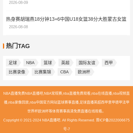
2026-08-09
热身赛胡瑞燕18分钟13+6中国U18女篮38分大胜蒙古女篮
2026-08-08
热门TAG
足球
NBA
篮球
英超
国际友谊
西甲
比赛录像
比赛集锦
CBA
欧洲杯
NBA直播免费NBA直播吧,NBA常规赛,nba直播免费观看,nba在线直播,nba视频直
播,nba录像回放,nba中国官方网站篮球赛事直播,足球直播英超西甲意甲德甲法甲
世界杯欧洲杯等体育赛事高清免费直播在线观看。
Copyright © 2021-2024 NBA直播吧. All Rights Reserved.
晋ICP备2022006675
号-7