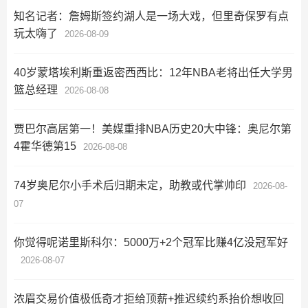
知名记者：詹姆斯签约湖人是一场大戏，但里奇保罗有点
玩太嗨了
2026-08-09
40岁蒙塔埃利斯重返密西西比：12年NBA老将出任大学男
篮总经理
2026-08-08
贾巴尔高居第一！美媒重排NBA历史20大中锋：奥尼尔第
4霍华德第15
2026-08-08
74岁奥尼尔小手术后归期未定，助教或代掌帅印
2026-08-
07
你觉得呢诺里斯科尔：5000万+2个冠军比赚4亿没冠军好
2026-08-07
浓眉交易价值极低奇才拒给顶薪+推迟续约系抬价想收回