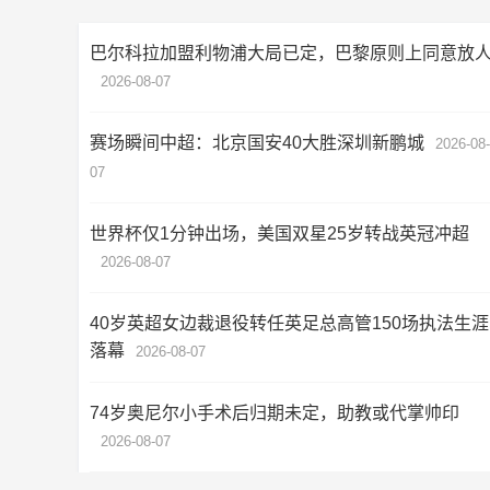
巴尔科拉加盟利物浦大局已定，巴黎原则上同意放
2026-08-07
赛场瞬间中超：北京国安40大胜深圳新鹏城
2026-08-
07
世界杯仅1分钟出场，美国双星25岁转战英冠冲超
2026-08-07
40岁英超女边裁退役转任英足总高管150场执法生涯
落幕
2026-08-07
74岁奥尼尔小手术后归期未定，助教或代掌帅印
2026-08-07