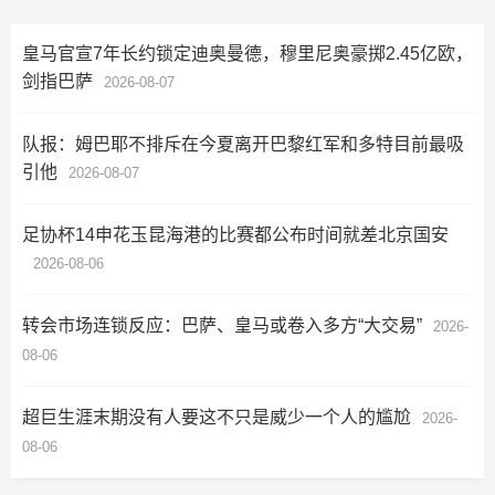
皇马官宣7年长约锁定迪奥曼德，穆里尼奥豪掷2.45亿欧，
剑指巴萨
2026-08-07
队报：姆巴耶不排斥在今夏离开巴黎红军和多特目前最吸
引他
2026-08-07
足协杯14申花玉昆海港的比赛都公布时间就差北京国安
2026-08-06
转会市场连锁反应：巴萨、皇马或卷入多方“大交易”
2026-
08-06
超巨生涯末期没有人要这不只是威少一个人的尴尬
2026-
08-06