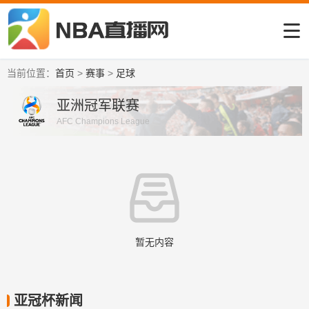
当前位置：
首页
>
赛事
>
足球
亚洲冠军联赛
AFC Champions League
暂无内容
亚冠杯新闻