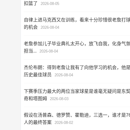
扣篮了
2026-08-05
自律上进马克西又在训练，看来十分珍惜很老詹打
的机会
2026-08-04
老詹参加儿子毕业典礼太开心，放飞自我，化身气
担当...
2026-08-04
杰伦布朗：得到老詹让我有了向他学习的机会，他
历史最佳球员
2026-08-04
下赛季压力最大的两位当家球星是谁毫无疑问是东
奇和塔图姆
2026-08-03
假设在汤普森、德罗赞、霍勒迪，三选一，谁才是7
人的最终答案
2026-08-02