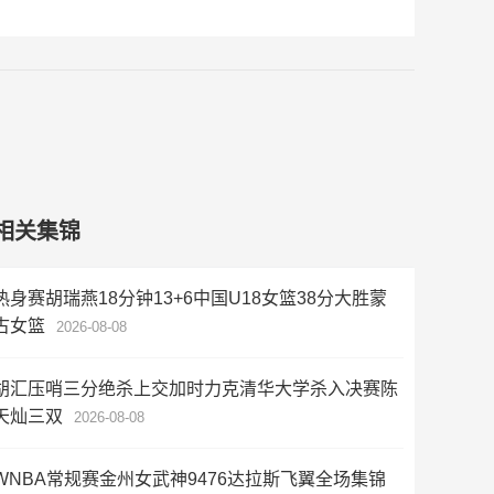
相关集锦
热身赛胡瑞燕18分钟13+6中国U18女篮38分大胜蒙
古女篮
2026-08-08
胡汇压哨三分绝杀上交加时力克清华大学杀入决赛陈
天灿三双
2026-08-08
WNBA常规赛金州女武神9476达拉斯飞翼全场集锦