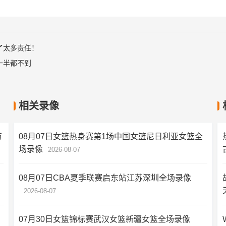
了太多责任！
一半都不到
相关录像
万
08月07日女篮热身赛第1场中国女篮尼日利亚女篮全
场录像
2026-08-07
08月07日CBA夏季联赛启东站江苏深圳全场录像
2026-08-07
07月30日女篮锦标赛武汉女篮新疆女篮全场录像