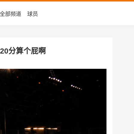
全部频道
球员
20分算个屁啊