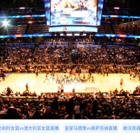
比利时女篮vs澳大利亚女篮直播
皇家马德里vs奥萨苏纳直播
勒沃库森