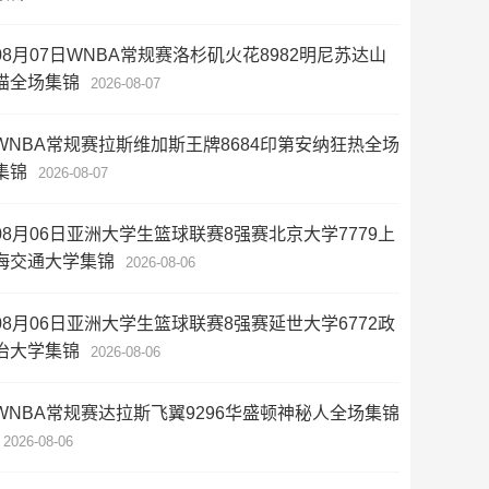
08月07日WNBA常规赛洛杉矶火花8982明尼苏达山
猫全场集锦
2026-08-07
WNBA常规赛拉斯维加斯王牌8684印第安纳狂热全场
集锦
2026-08-07
08月06日亚洲大学生篮球联赛8强赛北京大学7779上
海交通大学集锦
2026-08-06
08月06日亚洲大学生篮球联赛8强赛延世大学6772政
治大学集锦
2026-08-06
WNBA常规赛达拉斯飞翼9296华盛顿神秘人全场集锦
2026-08-06