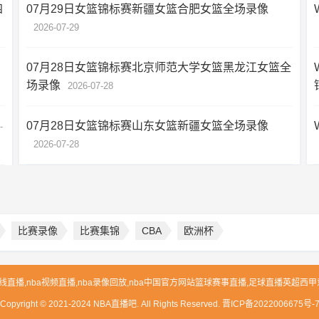
四
07月29日女篮锦标赛新疆女篮合肥女篮全场录像
2026-07-29
07月28日女篮锦标赛北京师范大学女篮黑龙江女篮全
场录像
2026-07-28
07月28日女篮锦标赛山东女篮新疆女篮全场录像
-
2026-07-28
比赛录像
比赛集锦
CBA
欧洲杯
nba在线直播,nba视频直播,nba录像回放,nba中国官方网站篮球赛事直播,足球直播
Copyright © 2021-2024 NBA直播吧. All Rights Reserved.
晋ICP备2022006675号-