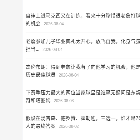
自律上进马克西又在训练，看来十分珍惜很老詹打
的机会
2026-08-04
老詹参加儿子毕业典礼太开心，放飞自我，化身气
担当...
2026-08-04
杰伦布朗：得到老詹让我有了向他学习的机会，他
历史最佳球员
2026-08-04
下赛季压力最大的两位当家球星是谁毫无疑问是东
奇和塔图姆
2026-08-03
假设在汤普森、德罗赞、霍勒迪，三选一，谁才是7
人的最终答案
2026-08-02