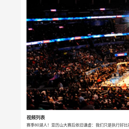
视频列表
赛季80湖人！亚历山大赛后依旧谦虚：我们只是执行好比