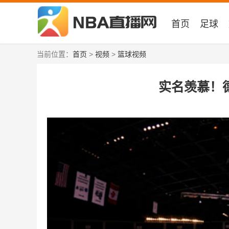
首页
足球
当前位置：
首页
>
视频
>
篮球视频
实名羡慕！