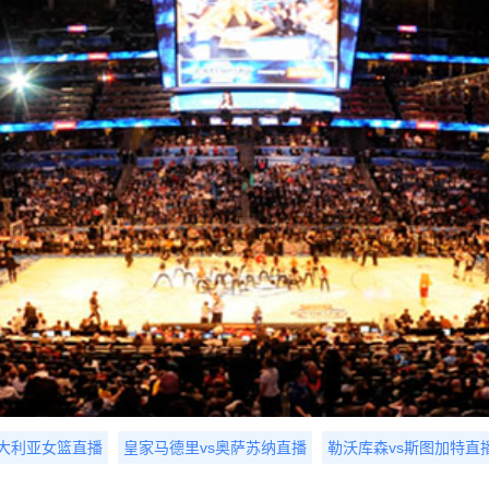
澳大利亚女篮直播
皇家马德里vs奥萨苏纳直播
勒沃库森vs斯图加特直