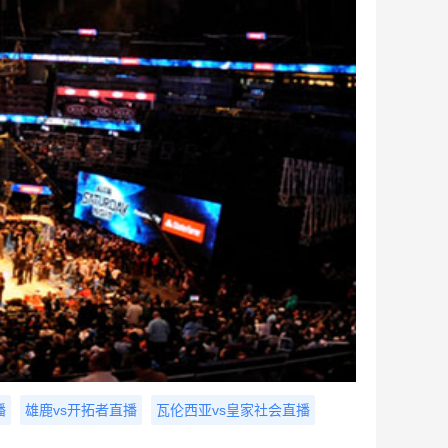
播
雄鹿vs开拓者直播
瓦伦西亚vs皇家社会直播