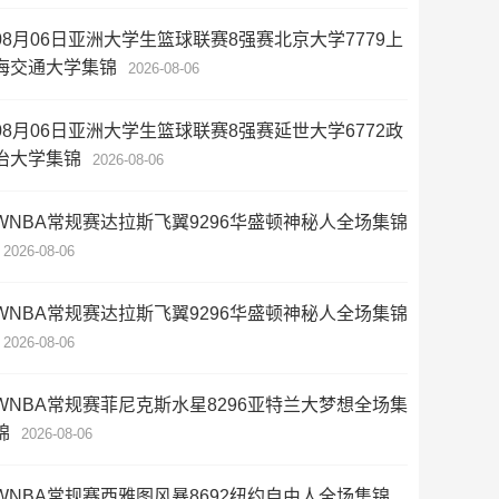
08月06日亚洲大学生篮球联赛8强赛北京大学7779上
海交通大学集锦
2026-08-06
08月06日亚洲大学生篮球联赛8强赛延世大学6772政
治大学集锦
2026-08-06
WNBA常规赛达拉斯飞翼9296华盛顿神秘人全场集锦
2026-08-06
WNBA常规赛达拉斯飞翼9296华盛顿神秘人全场集锦
2026-08-06
WNBA常规赛菲尼克斯水星8296亚特兰大梦想全场集
锦
2026-08-06
WNBA常规赛西雅图风暴8692纽约自由人全场集锦