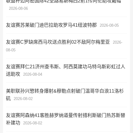
联盟杯迈阿密国际42圣路易斯梅西2射1传阿伦助攻戴帽
2026-08-06
友谊赛苏莱破门迪巴拉助攻罗马41纽波特郡
2026-08-05
友谊赛C罗缺席西马坎送点胜利02不敌阿尔梅里亚
2026-
08-05
友谊赛拜仁21济州查韦斯、阿西莫建功马特乌斯彩虹过人
送助攻
2026-08-04
美职联孙兴慜转身爆射&穆勒点射破门温哥华白浪11洛杉
矶
2026-08-02
友谊赛阿森纳41客胜赫罗纳道曼传射措利斯破门热苏斯替
补建功
2026-08-02