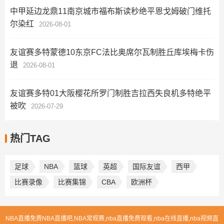
中甲延边龙鼎11南京城市福布斯读秒绝平恩戈姆破门维托
尔染红
2026-08-01
友谊赛多特蒙德10东京FC法比奥席尔瓦制胜丘库埃梅卡伤
退
2026-08-01
友谊赛多特01大阪樱花所罗门制胜吉拉西失良机多特绝平
被吹
2026-07-29
热门TAG
足球
NBA
篮球
英超
国际友谊
西甲
比赛录像
比赛集锦
CBA
欧洲杯
NBA直播免费NBA直播吧,NBA常规赛,nba直播免费观看,nba在线直播,nba视频直