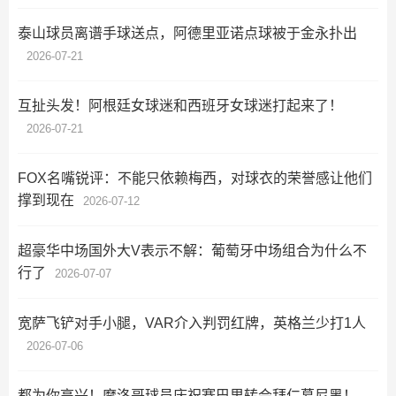
泰山球员离谱手球送点，阿德里亚诺点球被于金永扑出
2026-07-21
互扯头发！阿根廷女球迷和西班牙女球迷打起来了！
2026-07-21
FOX名嘴锐评：不能只依赖梅西，对球衣的荣誉感让他们
撑到现在
2026-07-12
超豪华中场国外大V表示不解：葡萄牙中场组合为什么不
行了
2026-07-07
宽萨飞铲对手小腿，VAR介入判罚红牌，英格兰少打1人
2026-07-06
都为你高兴！摩洛哥球员庆祝赛巴里转会拜仁慕尼黑！