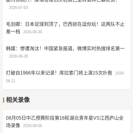
2026-07-03
毛剑卿：日本足球到顶了，巴西就在逗你玩！这两队不止
差一档
2026-06-30
韩媒：惨遭淘汰！中国紧急报道，微博实时热搜排名第一
2026-06-28
打破自1966年以来记录！库拉索门将上演15次扑救
2026-
06-21
相关录像
08月05日中乙预赛阶段第16轮湖北青年星VS江西庐山全
场录像
2026-08-05