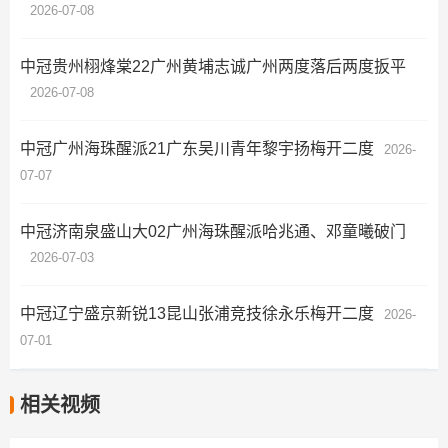
2026-07-08
中冠贵州栩烽棠22广州黄埔志诚广州两度落后两度扳平
2026-07-08
中冠广州海珠醒派21广东吴川青年黎宇扬梅开二度
2026-
07-07
中冠济南泉盛山大02广州海珠醒派哈兆通、邓童曦破门
2026-07-03
中冠辽宁盛京新锐13昆山张浦竞技徐永乐梅开二度
2026-
07-01
相关视频