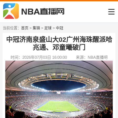
当前位置：
首页
>
集锦
>
足球
>
中冠
中冠济南泉盛山大02广州海珠醒派哈
兆通、邓童曦破门
时间：2026年07月03日 16:00:00
来源：NBA直播吧