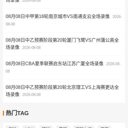
场录像
2026-08-08
08月08日中甲第18轮南京城市VS南通支云全场录像
2026-
08-08
08月08日中乙预赛阶段第20轮厦门飞鹭VS广州蒲公英全
场录像
2026-08-08
08月08日CBA夏季联赛启东站江苏广厦全场录像
2026-08-
08
08月08日中乙预赛阶段第20轮北京理工VS上海赛更达全
场录像
2026-08-08
热门TAG