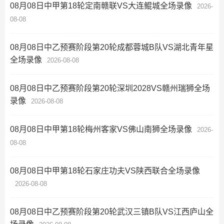
08月08日中甲第18轮定南赣联VS大连鲲城全场录像
2026-
08-08
08月08日中乙预赛阶段第20轮成都蓉城B队VS湖北青年星
全场录像
2026-08-08
08月08日中乙预赛阶段第20轮深圳2028VS赣州瑞狮全场
录像
2026-08-08
08月08日中甲第18轮梅州客家VS佛山南狮全场录像
2026-
08-08
08月08日中甲第18轮石家庄功夫VS陕西联合全场录像
2026-08-08
08月08日中乙预赛阶段第20轮武汉三镇B队VS江西庐山全