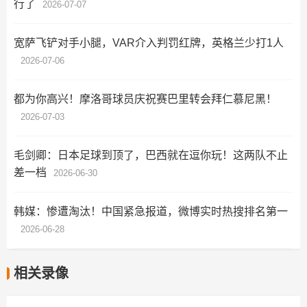
行了
2026-07-07
宽萨飞铲对手小腿，VAR介入判罚红牌，英格兰少打1人
2026-07-06
都为你高兴！摩洛哥球员庆祝赛巴里转会拜仁慕尼黑！
2026-07-03
毛剑卿：日本足球到顶了，巴西就在逗你玩！这两队不止
差一档
2026-06-30
韩媒：惨遭淘汰！中国紧急报道，微博实时热搜排名第一
2026-06-28
相关录像