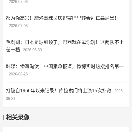
2026-07-06
都为你高兴！摩洛哥球员庆祝赛巴里转会拜仁慕尼黑！
2026-07-03
毛剑卿：日本足球到顶了，巴西就在逗你玩！这两队不止
差一档
2026-06-30
韩媒：惨遭淘汰！中国紧急报道，微博实时热搜排名第一
2026-06-28
打破自1966年以来记录！库拉索门将上演15次扑救
2026-
06-21
相关录像