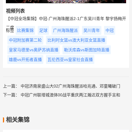
视频列表
【中冠全场集锦】中冠-广州海珠醒派2-1广东吴川青年 黎宇扬梅开
二度
标签
比赛集锦
足球
广州海珠醒派
吴川青年
中冠
中冠附加赛第二轮
比利时女篮vs澳大利亚女篮直播
皇家马德里vs奥萨苏纳直播
勒沃库森vs斯图加特直播
雄鹿vs开拓者直播
瓦伦西亚vs皇家社会直播
上一篇：
中冠济南泉盛山大02广州海珠醒派哈兆通、邓童曦破门
下一篇：
中冠广州联增城澳体00战平重庆两江瀚达双方握手言和
相关集锦