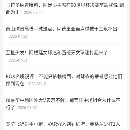
马拉多纳曾曝料：阿足协主席在90世界杯决赛前跟我说“到
此为止”
2026-07-22
泰山球员离谱手球送点，阿德里亚诺点球被于金永扑出
2026-07-21
互扯头发！阿根廷女球迷和西班牙女球迷打起来了！
2026-07-21
FOX名嘴锐评：不能只依赖梅西，对球衣的荣誉感让他们
撑到现在
2026-07-12
超豪华中场国外大V表示不解：葡萄牙中场组合为什么不
行了
2026-07-07
宽萨飞铲对手小腿，VAR介入判罚红牌，英格兰少打1人