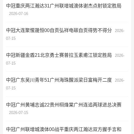
中冠重庆两江瀚达31广州联增城澳体谢杰点射锁定胜局
2026-07-16
中冠大连聚惺晟恒00自贡弘祥电碳自贡得势不得分
2026-
07-15
中冠新疆金盾21北京勇士赛普拉玉素甫江锁定胜局
2026-
07-15
中冠广东吴川青年51广州海珠醒派梁日富梅开二度
2026-
07-15
中冠广州黄埔志诚22贵州栩烽棠广州连追两球进总决赛
2026-07-15
中冠广州联增城澳体00战平重庆两江瀚达双方握手言和