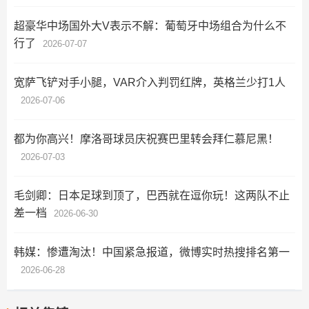
超豪华中场国外大V表示不解：葡萄牙中场组合为什么不
行了
2026-07-07
宽萨飞铲对手小腿，VAR介入判罚红牌，英格兰少打1人
2026-07-06
都为你高兴！摩洛哥球员庆祝赛巴里转会拜仁慕尼黑！
2026-07-03
毛剑卿：日本足球到顶了，巴西就在逗你玩！这两队不止
差一档
2026-06-30
韩媒：惨遭淘汰！中国紧急报道，微博实时热搜排名第一
2026-06-28