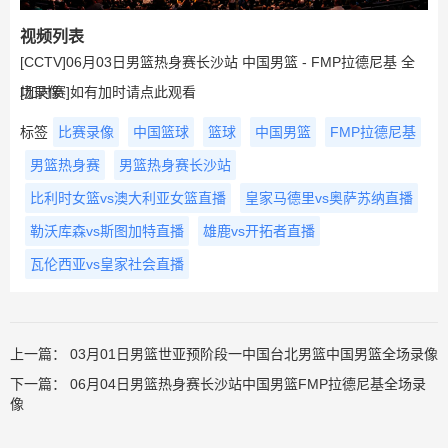
视频列表
[CCTV]06月03日男篮热身赛长沙站 中国男篮 - FMP拉德尼基 全
场录像
[加时赛]如有加时请点此观看
标签
比赛录像
中国篮球
篮球
中国男篮
FMP拉德尼基
男篮热身赛
男篮热身赛长沙站
比利时女篮vs澳大利亚女篮直播
皇家马德里vs奥萨苏纳直播
勒沃库森vs斯图加特直播
雄鹿vs开拓者直播
瓦伦西亚vs皇家社会直播
上一篇：
03月01日男篮世亚预阶段一中国台北男篮中国男篮全场录像
下一篇：
06月04日男篮热身赛长沙站中国男篮FMP拉德尼基全场录
像