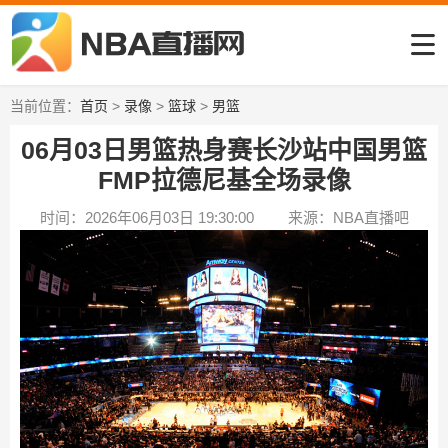
当前位置：
首页
>
录像
>
篮球
>
男篮
06月03日男篮热身赛长沙站中国男篮
FMP拉德尼基全场录像
时间：2026年06月03日 19:30:00
来源：NBA直播吧