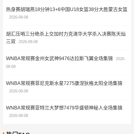
热身赛胡瑞燕18分钟13+6中国U18女篮38分大胜蒙古女篮
2026-08-08
胡汇压哨三分绝杀上交加时力克清华大学杀入决赛陈天灿
三双
2026-08-08
WNBA常规赛金州女武神9476达拉斯飞翼全场集锦
2026-
08-08
WNBA常规赛菲尼克斯水星7275康涅狄格太阳全场集锦
2026-08-08
WNBA常规赛亚特兰大梦想7479华盛顿神秘人全场集锦
2026-08-08