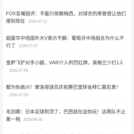
FOX名嘴锐评：不能只依赖梅西，对球衣的荣誉感让他们
撑到现在
2026-07-12
超豪华中场国外大V表示不解：葡萄牙中场组合为什么不
行了
2026-07-07
宽萨飞铲对手小腿，VAR介入判罚红牌，英格兰少打1人
2026-07-06
都为你高兴！摩洛哥球员庆祝赛巴里转会拜仁慕尼黑！
2026-07-03
毛剑卿：日本足球到顶了，巴西就在逗你玩！这两队不止
差一档
2026-06-30