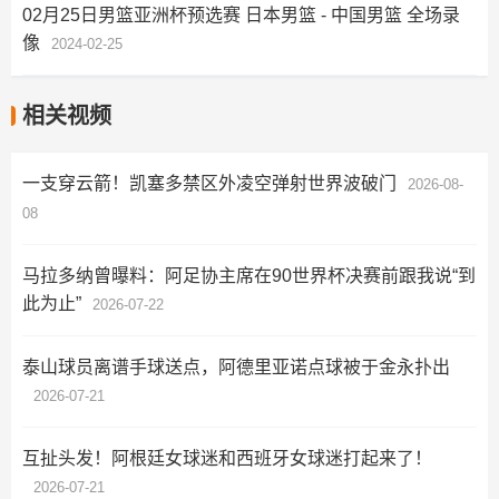
02月25日男篮亚洲杯预选赛 日本男篮 - 中国男篮 全场录
像
2024-02-25
相关视频
一支穿云箭！凯塞多禁区外凌空弹射世界波破门
2026-08-
08
马拉多纳曾曝料：阿足协主席在90世界杯决赛前跟我说“到
此为止”
2026-07-22
泰山球员离谱手球送点，阿德里亚诺点球被于金永扑出
2026-07-21
互扯头发！阿根廷女球迷和西班牙女球迷打起来了！
2026-07-21