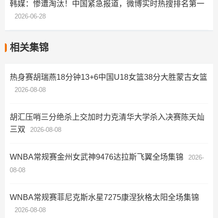
韩媒：惨遭淘汰！中国紧急报道，微博实时热搜排名第一
2026-06-28
相关集锦
热身赛胡瑞燕18分钟13+6中国U18女篮38分大胜蒙古女篮
2026-08-08
胡汇压哨三分绝杀上交加时力克清华大学杀入决赛陈天灿
三双
2026-08-08
WNBA常规赛金州女武神9476达拉斯飞翼全场集锦
2026-
08-08
WNBA常规赛菲尼克斯水星7275康涅狄格太阳全场集锦
2026-08-08