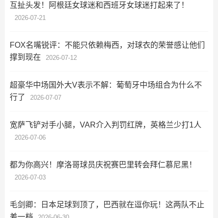
互扯头发！阿根廷女球迷和西班牙女球迷打起来了！
2026-07-21
FOX名嘴锐评：不能只依赖梅西，对球衣的荣誉感让他们
撑到现在
2026-07-12
超豪华中场国外大V表示不解：葡萄牙中场组合为什么不
行了
2026-07-07
宽萨飞铲对手小腿，VAR介入判罚红牌，英格兰少打1人
2026-07-06
都为你高兴！摩洛哥球员庆祝赛巴里转会拜仁慕尼黑！
2026-07-03
毛剑卿：日本足球到顶了，巴西就在逗你玩！这两队不止
差一档
2026-06-30