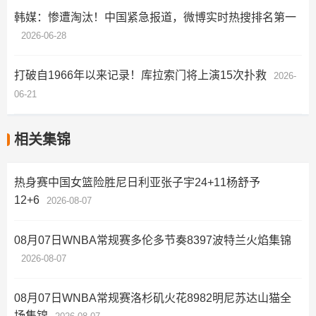
韩媒：惨遭淘汰！中国紧急报道，微博实时热搜排名第一
2026-06-28
打破自1966年以来记录！库拉索门将上演15次扑救
2026-
06-21
相关集锦
热身赛中国女篮险胜尼日利亚张子宇24+11杨舒予
12+6
2026-08-07
08月07日WNBA常规赛多伦多节奏8397波特兰火焰集锦
2026-08-07
08月07日WNBA常规赛洛杉矶火花8982明尼苏达山猫全
场集锦