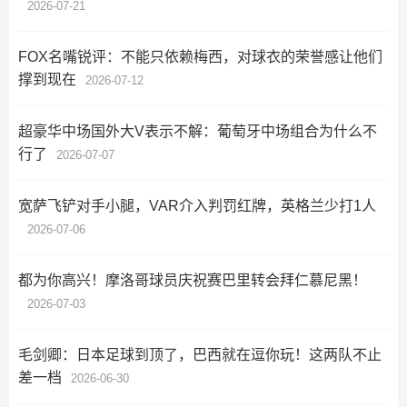
2026-07-21
FOX名嘴锐评：不能只依赖梅西，对球衣的荣誉感让他们
撑到现在
2026-07-12
超豪华中场国外大V表示不解：葡萄牙中场组合为什么不
行了
2026-07-07
宽萨飞铲对手小腿，VAR介入判罚红牌，英格兰少打1人
2026-07-06
都为你高兴！摩洛哥球员庆祝赛巴里转会拜仁慕尼黑！
2026-07-03
毛剑卿：日本足球到顶了，巴西就在逗你玩！这两队不止
差一档
2026-06-30