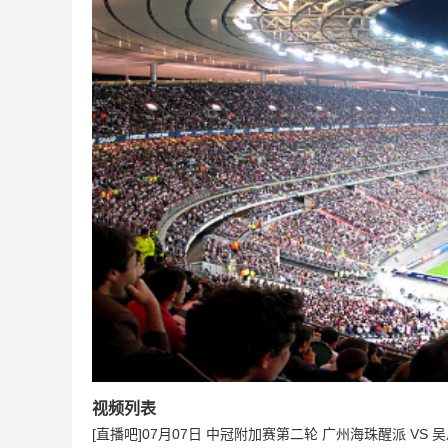
视频列表
[直播吧]07月07日 中冠附加赛第二轮 广州海珠醒派 VS 