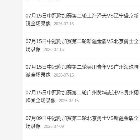
07月15日中冠附加赛第二轮上海泽天VS辽宁盛京新
锐全场录像
2026-07-15
07月15日中冠附加赛第二轮新疆金盾VS北京勇士全
场录像
2026-07-15
07月15日中冠附加赛第二轮吴川青年VS广州海珠醒
派全场录像
2026-07-15
07月15日中冠附加赛第二轮广州黄埔志诚VS贵州栩
烽棠全场录像
2026-07-15
07月09日中冠附加赛第二轮北京勇士VS新疆金盾全
场录像
2026-07-09