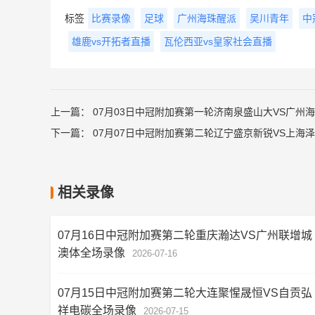
标签
比赛录像
足球
广州海珠醒派
吴川青年
中
雄鹿vs开拓者直播
瓦伦西亚vs皇家社会直播
上一篇：
07月03日中冠附加赛第一轮济南泉盛山大VS广州
下一篇：
07月07日中冠附加赛第二轮辽宁盛京新锐VS上海
相关录像
07月16日中冠附加赛第二轮重庆瀚达VS广州联增城
澳体全场录像
2026-07-16
07月15日中冠附加赛第二轮大连聚惺晟恒VS自贡弘
祥电碳全场录像
2026-07-15