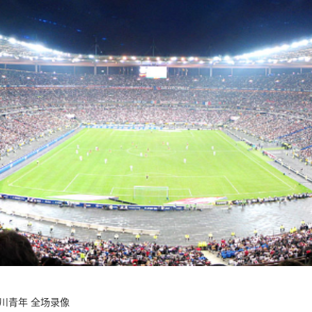
吴川青年 全场录像