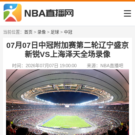
当前位置：
首页
>
录像
>
足球
>
中冠
07月07日中冠附加赛第二轮辽宁盛京
新锐VS上海泽天全场录像
时间：2026年07月07日 19:00:00
来源：NBA直播吧