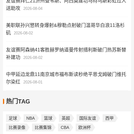
友谊赛拜仁21济州查韦斯、阿西莫建功马特乌斯彩虹过人
送助攻
2026-08-04
美职联孙兴慜转身爆射&穆勒点射破门温哥华白浪11洛杉
矶
2026-08-02
友谊赛阿森纳41客胜赫罗纳道曼传射措利斯破门热苏斯替
补建功
2026-08-02
中甲延边龙鼎11南京城市福布斯读秒绝平恩戈姆破门维托
尔染红
2026-08-01
热门TAG
足球
NBA
篮球
英超
国际友谊
西甲
比赛录像
比赛集锦
CBA
欧洲杯