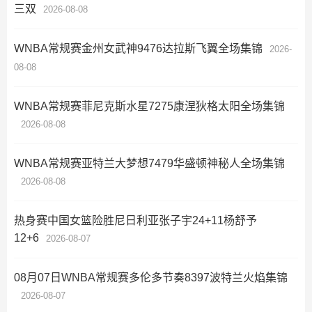
三双
2026-08-08
WNBA常规赛金州女武神9476达拉斯飞翼全场集锦
2026-
08-08
WNBA常规赛菲尼克斯水星7275康涅狄格太阳全场集锦
2026-08-08
WNBA常规赛亚特兰大梦想7479华盛顿神秘人全场集锦
2026-08-08
热身赛中国女篮险胜尼日利亚张子宇24+11杨舒予
12+6
2026-08-07
08月07日WNBA常规赛多伦多节奏8397波特兰火焰集锦
2026-08-07