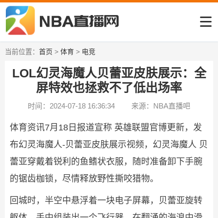
当前位置：
首页
>
体育
>
电竞
LOL幻灵海魔人贝蕾亚皮肤展示：全
屏特效也拯救不了低出场率
时间：2024-07-18 16:36:34
来源：NBA直播吧
体育资讯7月18日报道宣称 英雄联盟官博更新，发
布幻灵海魔人-贝蕾亚皮肤展示视频，幻灵海魔人 贝
蕾亚穿戴着锐利的鱼鳍状衣服，随时准备卸下手腕
的锯齿枷锁，尽情释放野性撕咬猎物。
回城时，半空中悬浮着一块电子屏幕，贝蕾亚旋转
躯体，手中组装出一个飞行器，在翻涌的海浪中滑