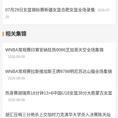
07月29日女篮锦标赛新疆女篮合肥女篮全场录像
2026-07-
29
相关集锦
WNBA常规赛印第安纳狂热9086芝加哥天空全场集锦
2026-08-09
WNBA常规赛拉斯维加斯王牌8798明尼苏达山猫全场集锦
2026-08-09
热身赛胡瑞燕18分钟13+6中国U18女篮38分大胜蒙古女篮
2026-08-08
胡汇压哨三分绝杀上交加时力克清华大学杀入决赛陈天灿