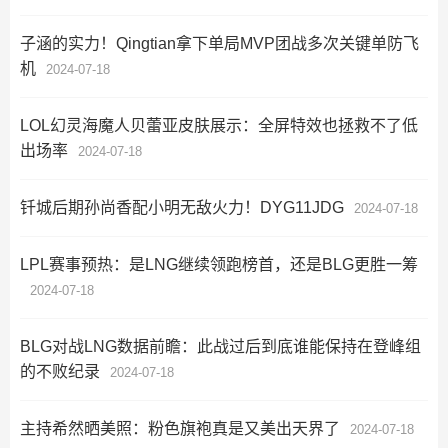
子涵的实力！Qingtian拿下单局MVP团战多次关键单防飞
机
2024-07-18
LOL幻灵海魔人贝蕾亚皮肤展示：全屏特效也拯救不了低
出场率
2024-07-18
钎城后期孙尚香配小明无敌火力！DYG11JDG
2024-07-18
LPL赛事预热：是LNG继续领跑榜首，还是BLG更胜一筹
2024-07-18
BLG对战LNG数据前瞻：此战过后到底谁能保持在登峰组
的不败纪录
2024-07-18
主持希然晒美照：粉色旗袍真是又美出天界了
2024-07-18