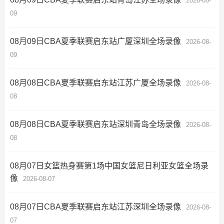
2026-08-
09
08月09日CBA夏季联赛启东站广厦深圳全场录像
2026-08-
09
08月08日CBA夏季联赛启东站江苏广厦全场录像
2026-08-
08
08月08日CBA夏季联赛启东站深圳青岛全场录像
2026-08-
08
08月07日女篮热身赛第1场中国女篮尼日利亚女篮全场录
像
2026-08-07
08月07日CBA夏季联赛启东站江苏深圳全场录像
2026-08-
07