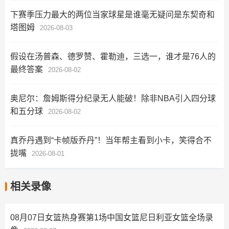
下赛季压力最大的两位当家球星是谁毫无疑问是东契奇和
塔图姆
2026-08-03
假设在汤普森、德罗赞、霍勒迪，三选一，谁才是76人的
最终答案
2026-08-02
奥尼尔：詹姆斯得分纪录无人能破！除非NBA引入四分球
和五分球
2026-08-02
真乔丹遇到“卡帧版乔丹”！当年帮主看到小卡，笑得合不
拢嘴
2026-08-01
相关录像
08月07日女篮热身赛第1场中国女篮尼日利亚女篮全场录