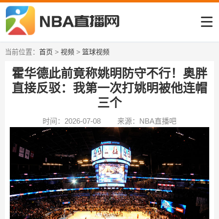
当前位置：
首页
>
视频
>
篮球视频
霍华德此前竟称姚明防守不行！奥胖
直接反驳：我第一次打姚明被他连帽
三个
时间：2026-07-08
来源：NBA直播吧