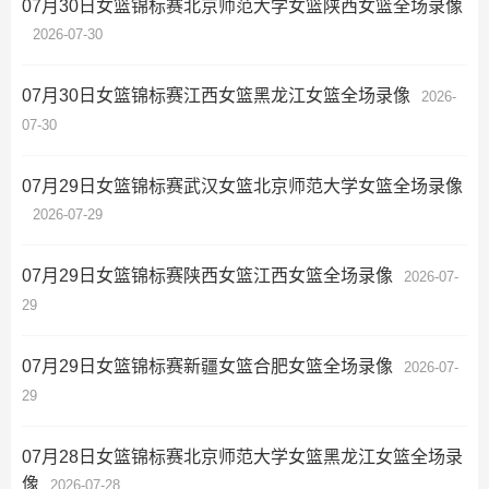
07月30日女篮锦标赛北京师范大学女篮陕西女篮全场录像
2026-07-30
07月30日女篮锦标赛江西女篮黑龙江女篮全场录像
2026-
07-30
07月29日女篮锦标赛武汉女篮北京师范大学女篮全场录像
2026-07-29
07月29日女篮锦标赛陕西女篮江西女篮全场录像
2026-07-
29
07月29日女篮锦标赛新疆女篮合肥女篮全场录像
2026-07-
29
07月28日女篮锦标赛北京师范大学女篮黑龙江女篮全场录
像
2026-07-28