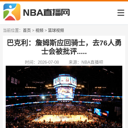
当前位置：
首页
>
视频
>
篮球视频
巴克利：詹姆斯应回骑士，去76人勇
士会被批评.....
时间：2026-07-08
来源：NBA直播吧