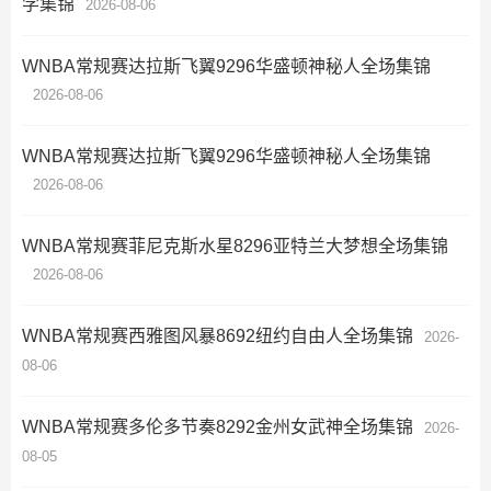
学集锦
2026-08-06
WNBA常规赛达拉斯飞翼9296华盛顿神秘人全场集锦
2026-08-06
WNBA常规赛达拉斯飞翼9296华盛顿神秘人全场集锦
2026-08-06
WNBA常规赛菲尼克斯水星8296亚特兰大梦想全场集锦
2026-08-06
WNBA常规赛西雅图风暴8692纽约自由人全场集锦
2026-
08-06
WNBA常规赛多伦多节奏8292金州女武神全场集锦
2026-
08-05