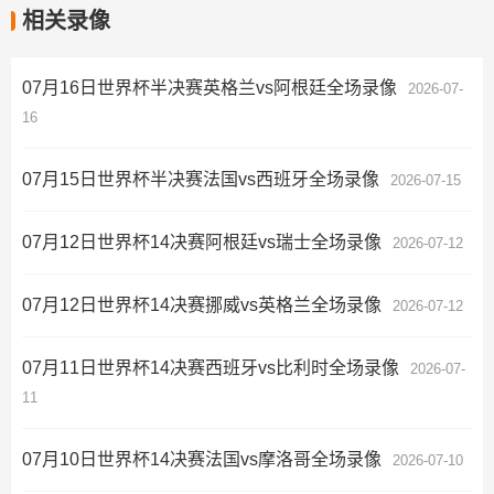
相关录像
07月16日世界杯半决赛英格兰vs阿根廷全场录像
2026-07-
16
07月15日世界杯半决赛法国vs西班牙全场录像
2026-07-15
07月12日世界杯14决赛阿根廷vs瑞士全场录像
2026-07-12
07月12日世界杯14决赛挪威vs英格兰全场录像
2026-07-12
07月11日世界杯14决赛西班牙vs比利时全场录像
2026-07-
11
07月10日世界杯14决赛法国vs摩洛哥全场录像
2026-07-10