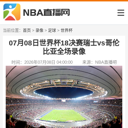
当前位置：
首页
>
录像
>
足球
>
世界杯
07月08日世界杯18决赛瑞士vs哥伦
比亚全场录像
时间：2026年07月08日 04:00:00
来源：NBA直播吧