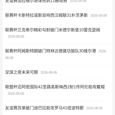
友谊赛加拉格尔进球热刺11赫塔费
2026-08-08
联赛杯卡斯特拉诺斯双响西汉姆联31朴茨茅斯
2026-08-08
联赛杯兰克希尔精彩勾射破门米德尔斯堡10雷克瑟姆
2026-08-08
联赛杯阿姆斯特朗破门特林达德建功狼队30维尔港
2026-
08-08
足球之夜未来可期
2026-08-06
联盟杯迈阿密国际42圣路易斯梅西2射1传阿伦助攻戴帽
2026-08-06
友谊赛苏莱破门迪巴拉助攻罗马41纽波特郡
2026-08-05