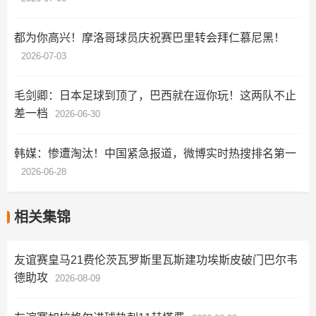
都为你高兴！摩洛哥球员庆祝赛巴里转会拜仁慕尼黑！
2026-07-03
毛剑卿：日本足球到顶了，巴西就在逗你玩！这两队不止
差一档
2026-06-30
韩媒：惨遭淘汰！中国紧急报道，微博实时热搜排名第一
2026-06-28
相关集锦
友谊赛皇马21费伦茨瓦罗斯里瓦斯建功埃斯皮破门巴尔韦
德助攻
2026-08-09