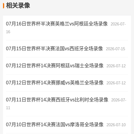
相关录像
07月16日世界杯半决赛英格兰vs阿根廷全场录像
2026-07-
16
07月15日世界杯半决赛法国vs西班牙全场录像
2026-07-15
07月12日世界杯14决赛阿根廷vs瑞士全场录像
2026-07-12
07月12日世界杯14决赛挪威vs英格兰全场录像
2026-07-12
07月11日世界杯14决赛西班牙vs比利时全场录像
2026-07-
11
07月10日世界杯14决赛法国vs摩洛哥全场录像
2026-07-10